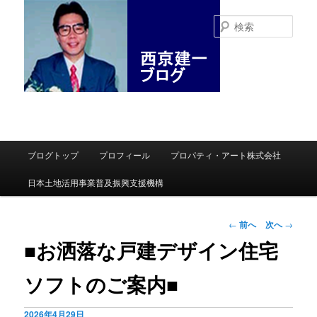
検
索
メインメニュー
ブログトップ
プロフィール
プロパティ・アート株式会社
メインコンテンツへ移動
サブコンテンツへ移動
日本土地活用事業普及振興支援機構
投稿ナビゲーシ
←
前へ
次へ
→
ョン
■お洒落な戸建デザイン住宅
ソフトのご案内■
2026年4月29日