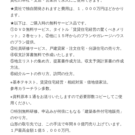
★貴社で独自開発されますと費用は、１，０００万円ほどかかり
ます。
★以下は、ご購入時の無料サービス品です。
①ＤＶＤ無料サービス。タイトル「賃貸住宅経営の驚くべきメリ
ット」２巻セット。②他に１５坪からのプランやガレージハウス
のプラン提供。
③社員研修サービス。戸建貸家・注文住宅・分譲住宅の売り方。
④収支計算書無料で作成いたします。
⑤地主リストの集め方。提案書作成方法。収支予測計算書の作成
方法。
⑥紹介ルートの作り方。訪問の仕方。
※基本テキスト。賃貸住宅経営・相続対策・借地借家法。
参考カラーチラシ多数。
※資料原本１通をお送りいたしますので必要部数コピーしてご使
用ください。
◎特別無料研修。申込みが何倍にもなる「建築条件付宅地販売」
のやり方。
山形の取引先では、この手法で年間８０億円売り上げています。
１戸最高金額１億５，０００万円。