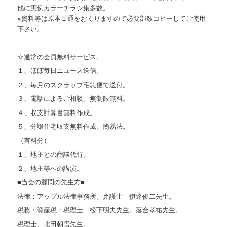
他に実例カラーチラシ集多数。
※資料等は原本１通をおくりますので必要部数コピーしてご使用
下さい。
☆通常の会員無料サービス。
１、ほぼ毎日ニュース送信。
２、毎月のスクラップ宅急便で送付。
３、電話によるご相談。無制限無料。
４、収支計算書無料作成。
５、分譲住宅収支無料作成。簡易法。
（有料分）
１、地主との商談代行。
２、地主等への講演。
■当会の顧問の先生方■
法律：アップル法律事務所。弁護士 伊達俊二先生。
税務・資産税：税理士 松下明夫先生。落合孝祐先生。
税理士、北田朝雪先生。