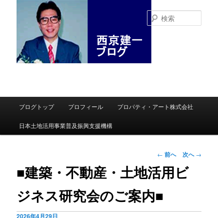
検
索
メインメニュー
ブログトップ
プロフィール
プロパティ・アート株式会社
メインコンテンツへ移動
サブコンテンツへ移動
日本土地活用事業普及振興支援機構
投稿ナビゲーシ
←
前へ
次へ
→
ョン
■建築・不動産・土地活用ビ
ジネス研究会のご案内■
2026年4月29日