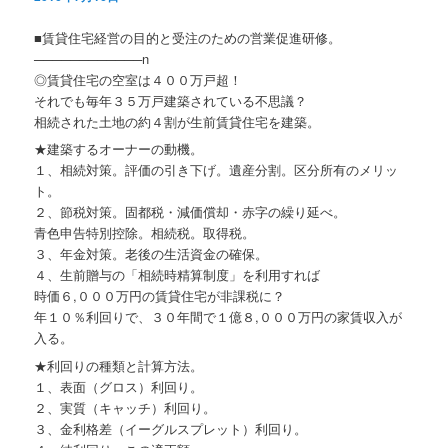
■賃貸住宅経営の目的と受注のための営業促進研修。
────────────n
◎賃貸住宅の空室は４００万戸超！
それでも毎年３５万戸建築されている不思議？
相続された土地の約４割が生前賃貸住宅を建築。
★建築するオーナーの動機。
１、相続対策。評価の引き下げ。遺産分割。区分所有のメリッ
ト。
２、節税対策。固都税・減価償却・赤字の繰り延べ。
青色申告特別控除。相続税。取得税。
３、年金対策。老後の生活資金の確保。
４、生前贈与の「相続時精算制度」を利用すれば
時価６,０００万円の賃貸住宅が非課税に？
年１０％利回りで、３０年間で１億８,０００万円の家賃収入が
入る。
★利回りの種類と計算方法。
１、表面（グロス）利回り。
２、実質（キャッチ）利回り。
３、金利格差（イーグルスプレット）利回り。