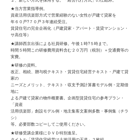
★当方営業指導例。
資産活用倶楽部方式で営業経験のない女性が戸建て貸家を
年６０戸?７０戸３年連続受注。
賃貸住宅の完全企画化（戸建貸家・アパート・賃貸マンション・
サ高住等）
★講師西京出張による社員研修。午後１時?５時まで。
時間５時間この研修費用資料含む２０万円（税別）＋交通費等の
実費。
★研修の資料。
改正、相続、贈与税テキスト・賃貸住宅経営テキスト・戸建て貸
家の
ニーズとメリット、テキスト・収支予測計算書モデル例・定期借
地に
よる戸建て貸家の物件概要書。企画型賃貸住宅の参考プラン・
「資産
活用倶楽部」創設モデル例・地主集客文案例多数・事例集（チラ
シ）
等。必要部数コピーしてご使用ください。
★研修受講企業様にＤＶＤ特別進呈。
タイトル「賃貸住宅経営は土地活用の王道」２枚組。