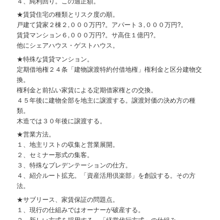
４、純利回り。この適正額。
★賃貸住宅の種類とリスク度の順。
戸建て貸家２棟２,０００万円?。アパート３,０００万円?。
賃貸マンション６,０００万円?。サ高住１億円?。
他にシェアハウス・ゲストハウス。
★特殊な賃貸マンション。
定期借地権２４条「建物譲渡特約付借地権」権利金と区分建物交
換。
権利金と前払い家賃による定期借家権との交換。
４５年後に建物全部を地主に譲渡する。譲渡対価の決め方の種
類。
木造では３０年後に譲渡する。
★営業方法。
１、地主リストの収集と営業展開。
２、セミナー形式の集客。
３、特殊なプレデンテーションの仕方。
４、紹介ルート拡充。「資産活用倶楽部」を創設する。その方
法。
★サブリース、家賃保証の問題点。
１、現行の仕組みではオーナーが破産する。
２、新しい方式を採用する。「経営代行方式」の仕組み。