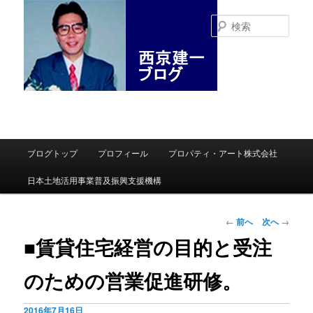
検
索
メインメニュー
ブログトップ
プロフィール
プロパティ・アート株式会社
メインコンテンツへ移動
サブコンテンツへ移動
日本土地活用事業普及振興支援機構
投稿ナビゲーシ
←
前へ
次へ
→
ョン
■賃貸住宅経営の目的と受注
のための営業促進研修。
2016年7月16日