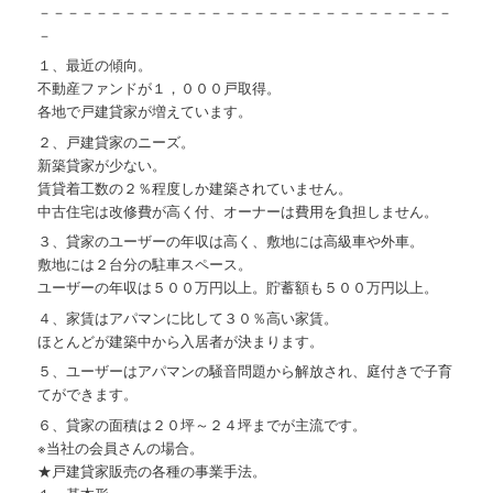
－－－－－－－－－－－－－－－－－－－－－－－－－－－－－
－
１、最近の傾向。
不動産ファンドが１，０００戸取得。
各地で戸建貸家が増えています。
２、戸建貸家のニーズ。
新築貸家が少ない。
賃貸着工数の２％程度しか建築されていません。
中古住宅は改修費が高く付、オーナーは費用を負担しません。
３、貸家のユーザーの年収は高く、敷地には高級車や外車。
敷地には２台分の駐車スペース。
ユーザーの年収は５００万円以上。貯蓄額も５００万円以上。
４、家賃はアパマンに比して３０％高い家賃。
ほとんどが建築中から入居者が決まります。
５、ユーザーはアパマンの騒音問題から解放され、庭付きで子育
てができます。
６、貸家の面積は２０坪～２４坪までが主流です。
※当社の会員さんの場合。
★戸建貸家販売の各種の事業手法。