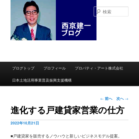
検
索
メインメニュー
ブログトップ
プロフィール
プロパティ・アート株式会社
メインコンテンツへ移動
サブコンテンツへ移動
日本土地活用事業普及振興支援機構
投稿ナビゲーシ
←
前へ
次へ
→
ョン
進化する戸建貸家営業の仕方
2022年10月21日
■戸建貸家を販売するノウハウと新しいビジネスモデル提案。