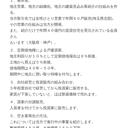
１、基本形。
地主営業。地主の組織化。地主の建築見込み客紹介の仕組みを作
る。
当方取引先では女性ひとり営業で年間６０戸販売(埼玉県北部)。
その営業の仕組みは当方が開発。
また、紹介だけで年間４０億円の賃貸住宅を受注されている会員
さん
もいます（大阪府・神戸）。
２、定期借地権による戸建貸家。
地主利回りが１０％として定期借地場合は９％前後。
土地から買えば５％前後。
借地期間は４０年～５０年。
期間中に地主に買い取り特権を付与します。
３、自社経営と投資販売の組み合わせ。
５年程度自社で経営してから投資家に販売する。
家賃が下落していないと、ほぼ新築価格で売れます。
４、貸家の分譲販売。
入居者を付けてから投資家に販売します。
５、空き家再生の方法。
これについては当方で進行中の事案を紹介します。
敷地面積１５０坪。土地価格７５００万円。