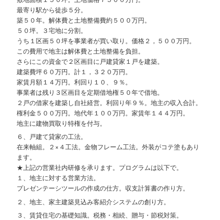
最寄り駅から徒歩５分。
築５０年。解体費と土地整備費約５００万円。
５０坪。３宅地に分割。
うち１区画５０坪を事業者が買い取り。価格２，５００万円。
この費用で地主は解体費と土地整備を負担。
さらにこの資金で２区画目に戸建貸家１戸を建築。
建築費坪６０万円。計１，３２０万円。
家賃月額１４万円。利回り１０、９％。
事業者は残り３区画目を定期借地権５０年で借地。
２戸の借家を建築し自社経営。利回り年９％。地主の収入合計。
権利金５００万円。地代年１００万円。家賃年１４４万円。
地主に建物買取り特権を付与。
６、戸建て貸家の工法。
在来軸組。２×４工法。金物フレーム工法。外装がコテ塗もあり
ます。
★上記の営業社内研修を承ります。プログラムは以下で。
１、地主に対する営業方法。
プレゼンテーシツールの作成の仕方。収支計算書の作り方。
２、地主、家主建築見込み客紹介システムの創り方。
３、賃貸住宅の基礎知識。税務・相続、贈与・節税対策。