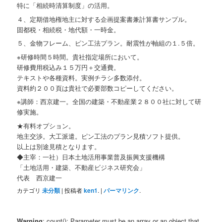
特に「相続時清算制度」の活用。
４、定期借地権地主に対する企画提案書兼計算書サンプル。
固都税・相続税・地代額・一時金。
５、金物フレーム、ピン工法プラン。耐震性が軸組の１.５倍。
※研修時間５時間。貴社指定場所において。
研修費用税込み１５万円＋交通費。
テキストや各種資料。実例チラシ多数添付。
資料約２００頁は貴社で必要部数コピーしてください。
※講師：西京建一。全国の建築・不動産業２８００社に対して研
修実施。
★有料オプション。
地主交渉。大工派遣。ピン工法のプラン見積ソフト提供。
以上は別途見積となります。
◆主宰：一社）日本土地活用事業普及振興支援機構
「土地活用・建築、不動産ビジネス研究会」
代表 西京建一
カテゴリ
未分類
| 投稿者
ken1
. |
パーマリンク
.
Warning
: count(): Parameter must be an array or an object that